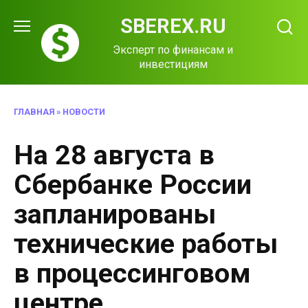
Перейти
SBEREX.RU
к
содержанию
Эксперт по финансам и
инвестициям
ГЛАВНАЯ
»
НОВОСТИ
На 28 августа в
Сбербанке России
запланированы
технические работы
в процессинговом
центре