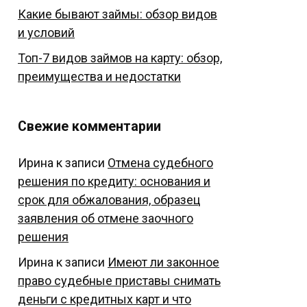
Какие бывают займы: обзор видов
и условий
Топ-7 видов займов на карту: обзор,
преимущества и недостатки
Свежие комментарии
Ирина
к записи
Отмена судебного
решения по кредиту: основания и
срок для обжалования, образец
заявления об отмене заочного
решения
Ирина
к записи
Имеют ли законное
право судебные приставы снимать
деньги с кредитных карт и что