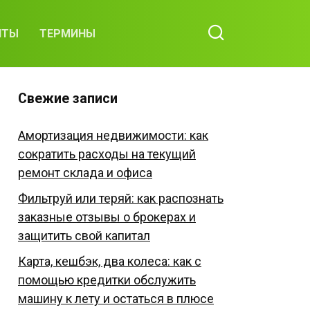
ИТЫ
ТЕРМИНЫ
Свежие записи
Амортизация недвижимости: как
сократить расходы на текущий
ремонт склада и офиса
Фильтруй или теряй: как распознать
заказные отзывы о брокерах и
защитить свой капитал
Карта, кешбэк, два колеса: как с
помощью кредитки обслужить
машину к лету и остаться в плюсе