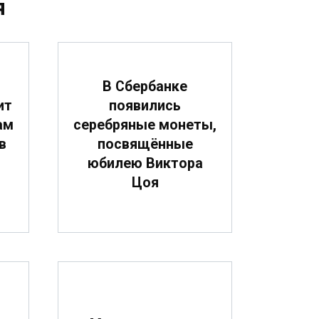
я
В Сбербанке
ит
появились
ам
серебряные монеты,
в
посвящённые
юбилею Виктора
Цоя