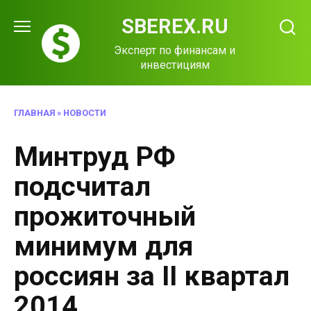
Перейти
SBEREX.RU
к
содержанию
Эксперт по финансам и
инвестициям
ГЛАВНАЯ
»
НОВОСТИ
Минтруд РФ
подсчитал
прожиточный
минимум для
россиян за ІІ квартал
2014