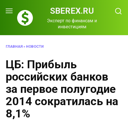
Перейти
SBEREX.RU
к
содержанию
Эксперт по финансам и
инвестициям
ГЛАВНАЯ
»
НОВОСТИ
ЦБ: Прибыль
российских банков
за первое полугодие
2014 сократилась на
8,1%