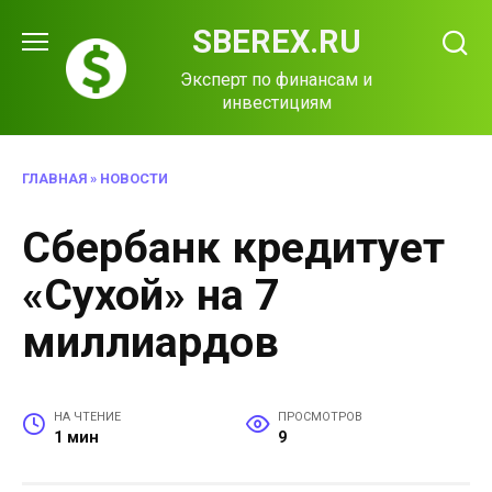
Перейти
SBEREX.RU
к
содержанию
Эксперт по финансам и
инвестициям
ГЛАВНАЯ
»
НОВОСТИ
Сбербанк кредитует
«Сухой» на 7
миллиардов
НА ЧТЕНИЕ
ПРОСМОТРОВ
1 мин
9