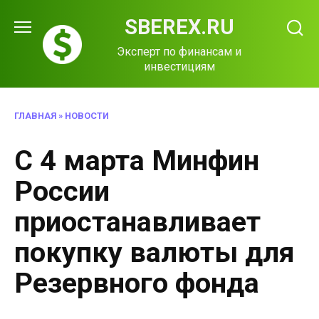
Перейти
SBEREX.RU
к
содержанию
Эксперт по финансам и
инвестициям
ГЛАВНАЯ
»
НОВОСТИ
С 4 марта Минфин
России
приостанавливает
покупку валюты для
Резервного фонда