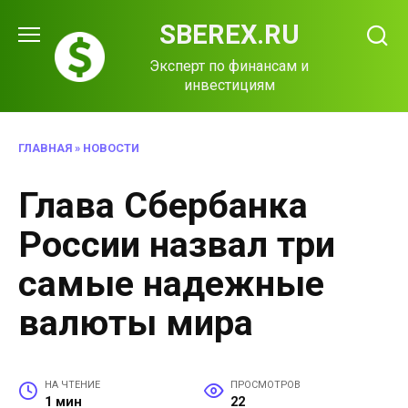
Перейти
SBEREX.RU
к
содержанию
Эксперт по финансам и
инвестициям
ГЛАВНАЯ
»
НОВОСТИ
Глава Сбербанка
России назвал три
самые надежные
валюты мира
НА ЧТЕНИЕ
ПРОСМОТРОВ
1 мин
22