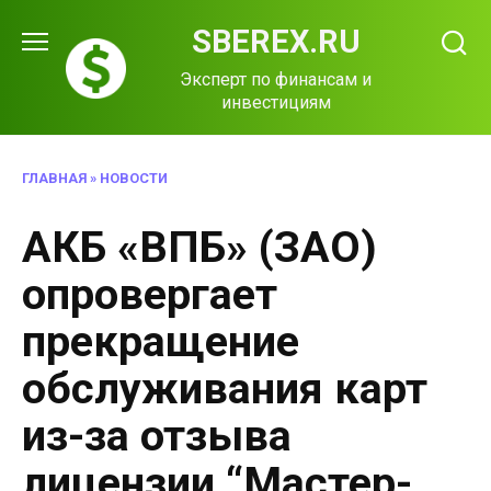
Перейти
SBEREX.RU
к
содержанию
Эксперт по финансам и
инвестициям
ГЛАВНАЯ
»
НОВОСТИ
АКБ «ВПБ» (ЗАО)
опровергает
прекращение
обслуживания карт
из-за отзыва
лицензии “Мастер-