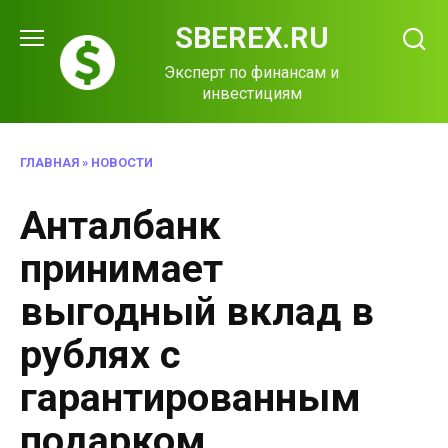
Перейти
SBEREX.RU
к
содержанию
Эксперт по финансам и
инвестициям
ГЛАВНАЯ
»
НОВОСТИ
Анталбанк
принимает
выгодный вклад в
рублях с
гарантированным
подарком