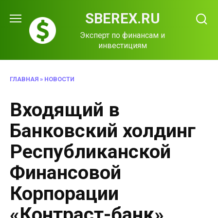
Перейти
SBEREX.RU
к
содержанию
Эксперт по финансам и
инвестициям
ГЛАВНАЯ
»
НОВОСТИ
Входящий в
Банковский холдинг
Республиканской
Финансовой
Корпорации
«Контраст-банк»