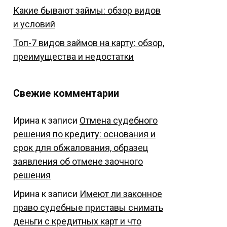
Какие бывают займы: обзор видов
и условий
Топ-7 видов займов на карту: обзор,
преимущества и недостатки
Свежие комментарии
Ирина
к записи
Отмена судебного
решения по кредиту: основания и
срок для обжалования, образец
заявления об отмене заочного
решения
Ирина
к записи
Имеют ли законное
право судебные приставы снимать
деньги с кредитных карт и что