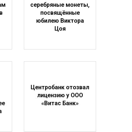
ам
серебряные монеты,
в
посвящённые
юбилею Виктора
Цоя
О
Центробанк отозвал
лицензию у ООО
ее
«Витас Банк»
а