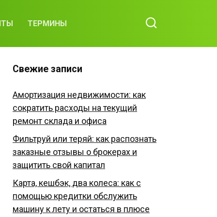
ИТЫ
ТЕРМИНЫ
Свежие записи
Амортизация недвижимости: как
сократить расходы на текущий
ремонт склада и офиса
Фильтруй или теряй: как распознать
заказные отзывы о брокерах и
защитить свой капитал
Карта, кешбэк, два колеса: как с
помощью кредитки обслужить
машину к лету и остаться в плюсе