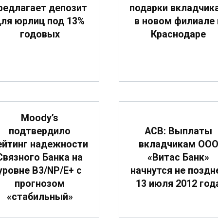
редлагает депозит
подарки вкладчик
ля юрлиц под 13%
в новом филиале 
годовых
Краснодаре
Moody’s
подтвердило
АСВ: Выплаты
ейтинг надежности
вкладчикам ОО
Связного Банка на
«Витас Банк»
уровне B3/NP/E+ с
начнутся не поздн
прогнозом
13 июля 2012 год
«стабильный»