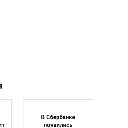
я
В Сбербанке
ит
появились