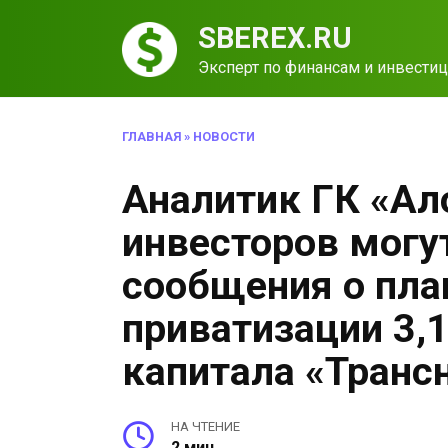
Перейти
SBEREX.RU
к
содержанию
Эксперт по финансам и инвести
ГЛАВНАЯ
»
НОВОСТИ
Аналитик ГК «Ал
инвесторов могу
сообщения о пл
приватизации 3,1
капитала «Транс
НА ЧТЕНИЕ
2 мин