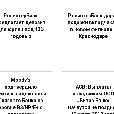
РосинтерБанк
РосинтерБанк дар
редлагает депозит
подарки вкладчик
ля юрлиц под 13%
в новом филиале 
годовых
Краснодаре
Moody’s
подтвердило
АСВ: Выплаты
ейтинг надежности
вкладчикам ОО
Связного Банка на
«Витас Банк»
уровне B3/NP/E+ с
начнутся не поздн