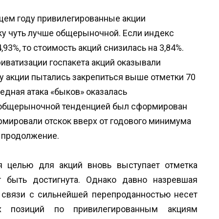
щем году привилегированные акции
у чуть лучше общерыночной. Если индекс
93%, то стоимость акций снизилась на 3,84%.
иватизации госпакета акций оказывали
у акции пытались закрепиться выше отметки 70
ередная атака «быков» оказалась
за общерыночной тенденцией был сформирован
ормировали отскок вверх от годового минимума
а продолжение.
я целью для акций вновь выступает отметка
т быть достигнута. Однако давно назревшая
 связи с сильнейшей перепроданностью несет
 позиций по привилегированным акциям