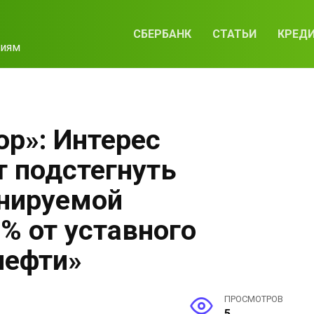
СБЕРБАНК
СТАТЬИ
КРЕД
циям
ор»: Интерес
т подстегнуть
анируемой
% от уставного
нефти»
ПРОСМОТРОВ
5