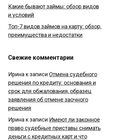
Какие бывают займы: обзор видов
и условий
Топ-7 видов займов на карту: обзор,
преимущества и недостатки
Свежие комментарии
Ирина
к записи
Отмена судебного
решения по кредиту: основания и
срок для обжалования, образец
заявления об отмене заочного
решения
Ирина
к записи
Имеют ли законное
право судебные приставы снимать
деньги с кредитных карт и что