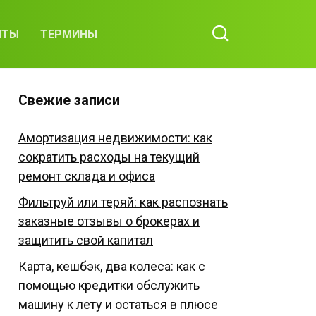
ИТЫ
ТЕРМИНЫ
Свежие записи
Амортизация недвижимости: как
сократить расходы на текущий
ремонт склада и офиса
Фильтруй или теряй: как распознать
заказные отзывы о брокерах и
защитить свой капитал
Карта, кешбэк, два колеса: как с
помощью кредитки обслужить
машину к лету и остаться в плюсе