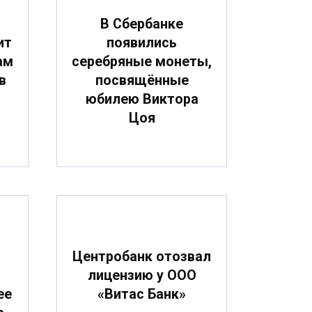
В Сбербанке
ит
появились
ам
серебряные монеты,
в
посвящённые
юбилею Виктора
Цоя
О
Центробанк отозвал
лицензию у ООО
ее
«Витас Банк»