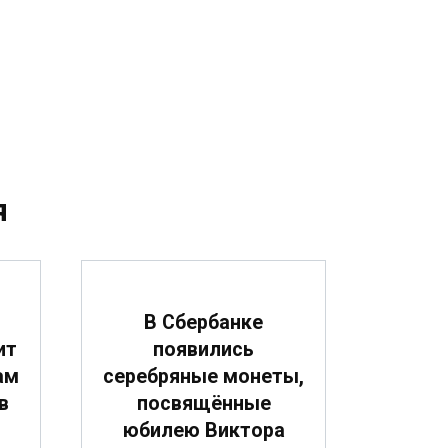
я
В Сбербанке
ит
появились
ам
серебряные монеты,
в
посвящённые
юбилею Виктора