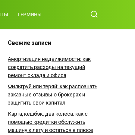
ИТЫ
ТЕРМИНЫ
Свежие записи
Амортизация недвижимости: как
сократить расходы на текущий
ремонт склада и офиса
Фильтруй или теряй: как распознать
заказные отзывы о брокерах и
защитить свой капитал
Карта, кешбэк, два колеса: как с
помощью кредитки обслужить
машину к лету и остаться в плюсе