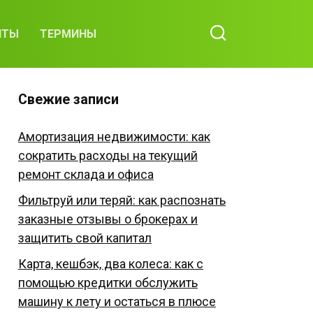
ИТЫ
ТЕРМИНЫ
Свежие записи
Амортизация недвижимости: как
сократить расходы на текущий
ремонт склада и офиса
Фильтруй или теряй: как распознать
заказные отзывы о брокерах и
защитить свой капитал
Карта, кешбэк, два колеса: как с
помощью кредитки обслужить
машину к лету и остаться в плюсе