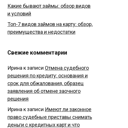
Какие бывают займы: обзор видов
и условий
Топ-7 видов займов на карту: обзор,
преимущества и недостатки
Свежие комментарии
Ирина
к записи
Отмена судебного
решения по кредиту: основания и
срок для обжалования, образец
заявления об отмене заочного
решения
Ирина
к записи
Имеют ли законное
право судебные приставы снимать
деньги с кредитных карт и что