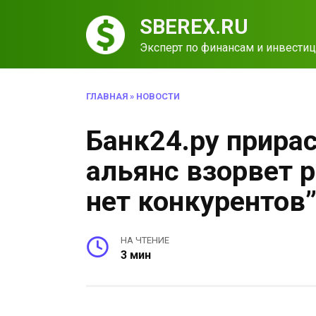
Перейти
SBEREX.RU
к
содержанию
Эксперт по финансам и инвести
ГЛАВНАЯ
»
НОВОСТИ
Банк24.ру прира
альянс взорвет р
нет конкурентов
НА ЧТЕНИЕ
3 мин