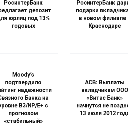
РосинтерБанк
РосинтерБанк дар
редлагает депозит
подарки вкладчик
ля юрлиц под 13%
в новом филиале 
годовых
Краснодаре
Moody’s
подтвердило
АСВ: Выплаты
ейтинг надежности
вкладчикам ОО
Связного Банка на
«Витас Банк»
уровне B3/NP/E+ с
начнутся не поздн
прогнозом
13 июля 2012 год
«стабильный»