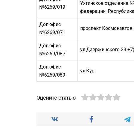
Ухтинское отделение №
№6269/019
федерации: Республика
Доп.офис
проспект Космонавтов 
№6269/071
Доп.офис
ул.Дзержинского 29 +7
№6269/087
Доп.офис
ул.Кур
№6269/089
Оцените статью