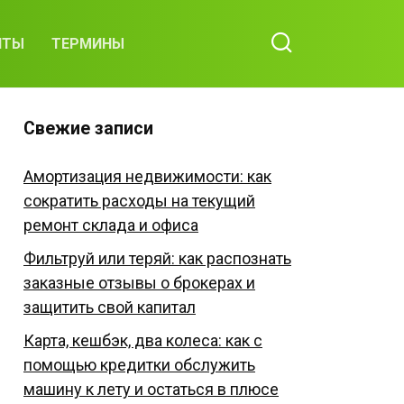
ИТЫ
ТЕРМИНЫ
Свежие записи
Амортизация недвижимости: как
сократить расходы на текущий
ремонт склада и офиса
Фильтруй или теряй: как распознать
заказные отзывы о брокерах и
защитить свой капитал
Карта, кешбэк, два колеса: как с
помощью кредитки обслужить
машину к лету и остаться в плюсе