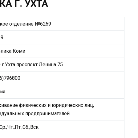
А Г. УХТА
ское отделение №6269
69
блика Коми
 г.Ухта проспект Ленина 75
6)796800
ия
ивание физических и юридических лиц,
идуальных предпринимателей
Ср.,Чт.,Пт.,Сб.,Вск.