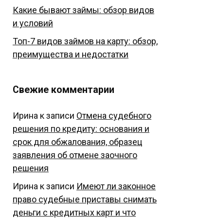
Какие бывают займы: обзор видов
и условий
Топ-7 видов займов на карту: обзор,
преимущества и недостатки
Свежие комментарии
Ирина
к записи
Отмена судебного
решения по кредиту: основания и
срок для обжалования, образец
заявления об отмене заочного
решения
Ирина
к записи
Имеют ли законное
право судебные приставы снимать
деньги с кредитных карт и что